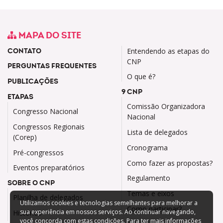
MAPA DO SITE
CONTATO
Entendendo as etapas do
CNP
PERGUNTAS FREQUENTES
O que é?
PUBLICAÇÕES
9 CNP
ETAPAS
Comissão Organizadora
Congresso Nacional
Nacional
Congressos Regionais
Lista de delegados
(Corep)
Cronograma
Pré-congressos
Como fazer as propostas?
Eventos preparatórios
Regulamento
SOBRE O CNP
Temas e eixos
Planilha de delegados
Utilizamos cookies e tecnologias semelhantes para melhorar a
Como participar?
sua experiência em nossos serviços. Ao continuar navegando,
Histórico
você concorda com estas condições. Para ter mais informações