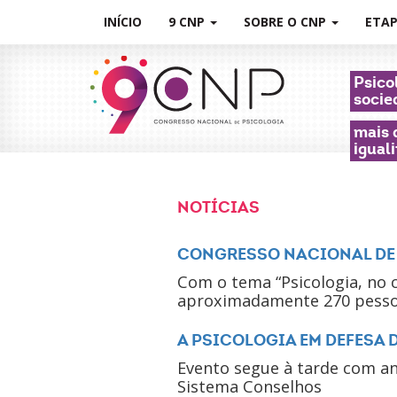
INÍCIO
9 CNP
SOBRE O CNP
ETA
Psico
socie
mais 
iguali
NOTÍCIAS
CONGRESSO NACIONAL DE 
Com o tema “Psicologia, no c
aproximadamente 270 pessoa
A PSICOLOGIA EM DEFESA 
Evento segue à tarde com an
Sistema Conselhos